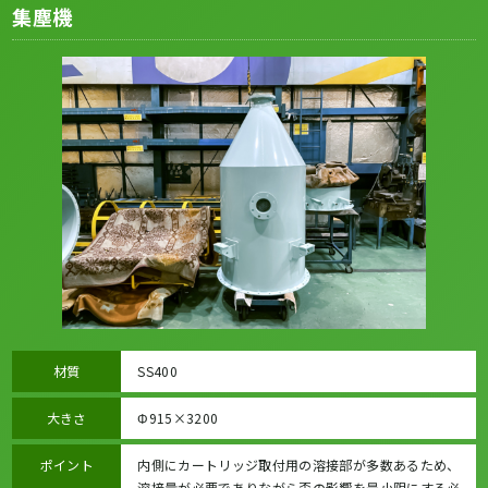
集塵機
材質
SS400
大きさ
Φ915×3200
ポイント
内側にカートリッジ取付用の溶接部が多数あるため、
溶接量が必要でありながら歪の影響を最小限にする必