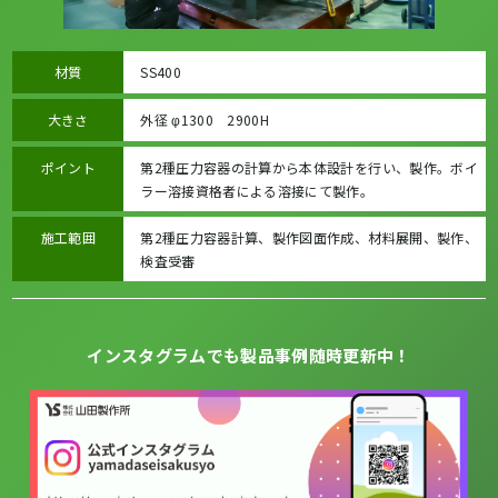
材質
SS400
大きさ
外径 φ1300 2900H
ポイント
第2種圧力容器の計算から本体設計を行い、製作。ボイ
ラー溶接資格者による溶接にて製作。
施工範囲
第2種圧力容器計算、製作図面作成、材料展開、製作、
検査受審
インスタグラムでも製品事例随時更新中！